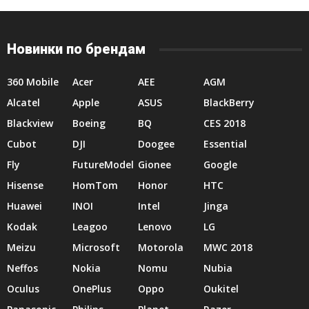
Новинки по брендам
360 Mobile
Acer
AEE
AGM
Alcatel
Apple
ASUS
BlackBerry
Blackview
Boeing
BQ
CES 2018
Cubot
DJI
Doogee
Essential
Fly
FutureModel
Gionee
Google
Hisense
HomTom
Honor
HTC
Huawei
INOI
Intel
Jinga
Kodak
Leagoo
Lenovo
LG
Meizu
Microsoft
Motorola
MWC 2018
Neffos
Nokia
Nomu
Nubia
Oculus
OnePlus
Oppo
Oukitel