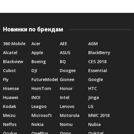
Новинки по брендам
360 Mobile
Acer
AEE
AGM
Alcatel
Apple
ASUS
BlackBerry
Blackview
Boeing
BQ
CES 2018
Cubot
DJI
Doogee
Essential
Fly
FutureModel
Gionee
Google
Hisense
HomTom
Honor
HTC
Huawei
INOI
Intel
Jinga
Kodak
Leagoo
Lenovo
LG
Meizu
Microsoft
Motorola
MWC 2018
Neffos
Nokia
Nomu
Nubia
Oculus
OnePlus
Oppo
Oukitel