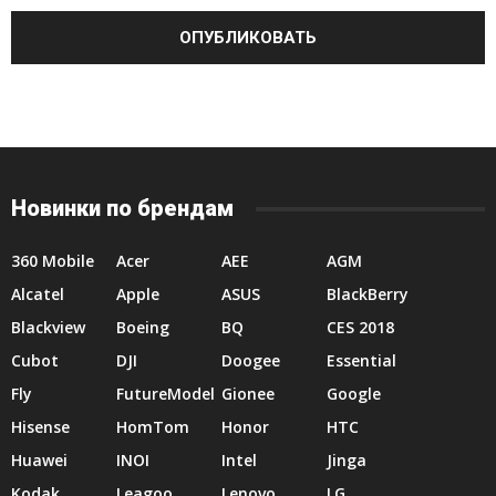
Новинки по брендам
360 Mobile
Acer
AEE
AGM
Alcatel
Apple
ASUS
BlackBerry
Blackview
Boeing
BQ
CES 2018
Cubot
DJI
Doogee
Essential
Fly
FutureModel
Gionee
Google
Hisense
HomTom
Honor
HTC
Huawei
INOI
Intel
Jinga
Kodak
Leagoo
Lenovo
LG