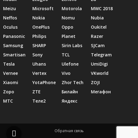
Meizu
Microsoft
Motorola
MWC 2018
Neffos
Nokia
Nomu
Nubia
Oculus
OnePlus
Oppo
Oukitel
Panasonic
Philips
Planet
Razer
Samsung
SHARP
Sirin Labs
SJCam
Smartisan
Sony
TCL
Telegram
Tesla
Uhans
Ulefone
UmiDigi
Vernee
Vertex
Vivo
VKworld
Xiaomi
YotaPhone
Zhor Tech
ZOJI
Zopo
ZTE
Билайн
Мегафон
МТС
Теле2
Яндекс
Обратная связь