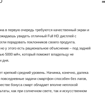
D
а
она в первую очередь требуются качественный экран и
 ожидаешь увидеть отличный Full HD дисплей с
огли порадовать поклонников своего продукта.
но у этого есть рациональное объяснение – под задней
ью 5000 мАч, который поможет владельцу не
и дня.
 крепкий средний уровень. Начинка, конечно, далека
ь повседневные задачи смартфон способен без лагов,
честве бонуса смарт обладает вполне неплохой
ьтаты, как при солнечном свете, так и искусственном