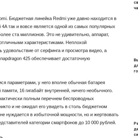
с
ч
aomi. Бюджетная линейка Redmi уже давно находится в
 4A так и вовсе является одной из самых популярных
олее ста миллионов. Это не удивительно, аппарат,
 отличными характеристиками. Неплохой
 удовольствие от серфинга и просмотра видео, а
napdragon 425 обеспечивает достаточную
В
дл
го
ся параметрами, у него вполне обычная батарея
 памяти, 16 гигабайт внутренней, ничего необычного.
практически полным перечнем беспроводных
 никто и не ожидал его увидеть в столь бюджетном
 не нуждается в избыточной мощности, но и жертвовать
дставителей категории смартфонов до 10 000 рублей.
Ре
де
си