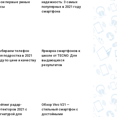
вои первые умные
надежность: 3 самых
асы
популярных в 2021 году
смартфона
ыбираем телефон
Ярмарка смартфонов к
я подростка в 2021
школе от TECNO: Для
ду по цене и качеству
выдающихся
результатов
йтинг радар-
Обзор Vivo V21 —
текторов 2021 с
стильный смартфон с
гнатурой для
достойными