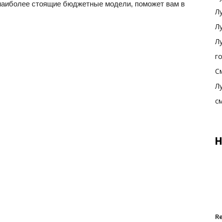
 наиболее стоящие бюджетные модели, поможет вам в
Л
Л
Л
г
С
Л
с
Н
R