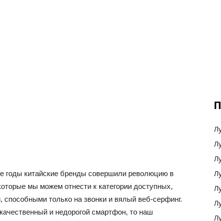
П
Л
Л
Л
Л
ие годы китайские бренды совершили революцию в
 которые мы можем отнести к категории доступных,
Л
 способными только на звонки и вялый веб-серфинг.
Л
 качественный и недорогой смартфон, то наш
Л