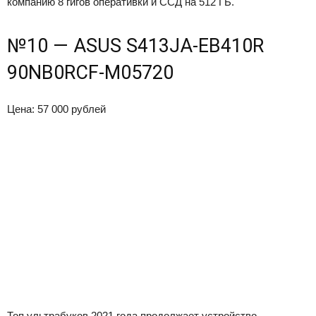
компанию 8 гигов оперативки и ССД на 512 ГБ.
№10 — ASUS S413JA-EB410R
90NB0RCF-M05720
Цена: 57 000 рублей
Топ ультрабуков 2021 года продолжает устройство