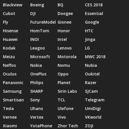
Blackview
Boeing
BQ
CES 2018
Cubot
DJI
Doogee
Essential
Fly
FutureModel
Gionee
Google
Hisense
HomTom
Honor
HTC
Huawei
INOI
Intel
Jinga
Kodak
Leagoo
Lenovo
LG
Meizu
Microsoft
Motorola
MWC 2018
Neffos
Nokia
Nomu
Nubia
Oculus
OnePlus
Oppo
Oukitel
Panasonic
Philips
Planet
Razer
Samsung
SHARP
Sirin Labs
SJCam
Smartisan
Sony
TCL
Telegram
Tesla
Uhans
Ulefone
UmiDigi
Vernee
Vertex
Vivo
VKworld
Xiaomi
YotaPhone
Zhor Tech
ZOJI