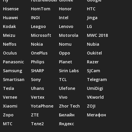
Hisense
HomTom
Honor
HTC
Huawei
INOI
Intel
Jinga
Kodak
Leagoo
Lenovo
LG
Meizu
Microsoft
Motorola
MWC 2018
Neffos
Nokia
Nomu
Nubia
Oculus
OnePlus
Oppo
Oukitel
Panasonic
Philips
Planet
Razer
Samsung
SHARP
Sirin Labs
SJCam
Smartisan
Sony
TCL
Telegram
Tesla
Uhans
Ulefone
UmiDigi
Vernee
Vertex
Vivo
VKworld
Xiaomi
YotaPhone
Zhor Tech
ZOJI
Zopo
ZTE
Билайн
Мегафон
МТС
Теле2
Яндекс