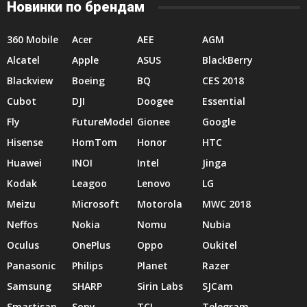
Новинки по брендам
360 Mobile
Acer
AEE
AGM
Alcatel
Apple
ASUS
BlackBerry
Blackview
Boeing
BQ
CES 2018
Cubot
DJI
Doogee
Essential
Fly
FutureModel
Gionee
Google
Hisense
HomTom
Honor
HTC
Huawei
INOI
Intel
Jinga
Kodak
Leagoo
Lenovo
LG
Meizu
Microsoft
Motorola
MWC 2018
Neffos
Nokia
Nomu
Nubia
Oculus
OnePlus
Oppo
Oukitel
Panasonic
Philips
Planet
Razer
Samsung
SHARP
Sirin Labs
SJCam
Smartisan
Sony
TCL
Telegram