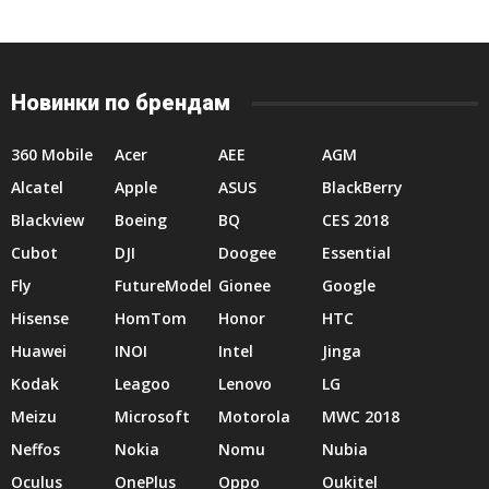
Новинки по брендам
360 Mobile
Acer
AEE
AGM
Alcatel
Apple
ASUS
BlackBerry
Blackview
Boeing
BQ
CES 2018
Cubot
DJI
Doogee
Essential
Fly
FutureModel
Gionee
Google
Hisense
HomTom
Honor
HTC
Huawei
INOI
Intel
Jinga
Kodak
Leagoo
Lenovo
LG
Meizu
Microsoft
Motorola
MWC 2018
Neffos
Nokia
Nomu
Nubia
Oculus
OnePlus
Oppo
Oukitel