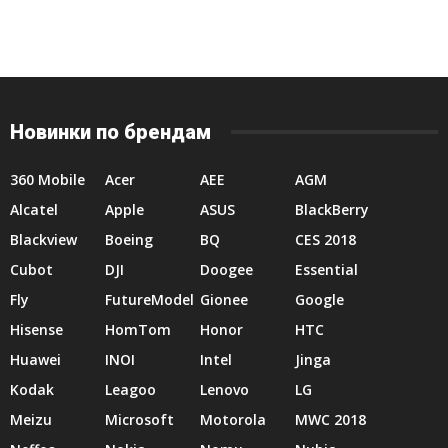
Новинки по брендам
360 Mobile
Acer
AEE
AGM
Alcatel
Apple
ASUS
BlackBerry
Blackview
Boeing
BQ
CES 2018
Cubot
DJI
Doogee
Essential
Fly
FutureModel
Gionee
Google
Hisense
HomTom
Honor
HTC
Huawei
INOI
Intel
Jinga
Kodak
Leagoo
Lenovo
LG
Meizu
Microsoft
Motorola
MWC 2018