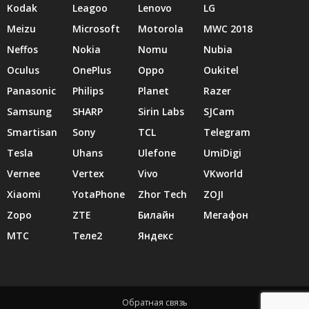
Kodak
Leagoo
Lenovo
LG
Meizu
Microsoft
Motorola
MWC 2018
Neffos
Nokia
Nomu
Nubia
Oculus
OnePlus
Oppo
Oukitel
Panasonic
Philips
Planet
Razer
Samsung
SHARP
Sirin Labs
SJCam
Smartisan
Sony
TCL
Telegram
Tesla
Uhans
Ulefone
UmiDigi
Vernee
Vertex
Vivo
VKworld
Xiaomi
YotaPhone
Zhor Tech
ZOJI
Zopo
ZTE
Билайн
Мегафон
МТС
Теле2
Яндекс
Обратная связь