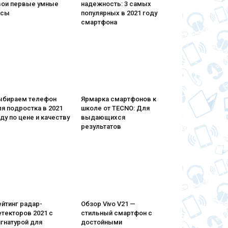
вои первые умные
надежность: 3 самых
асы
популярных в 2021 году
смартфона
ыбираем телефон
Ярмарка смартфонов к
я подростка в 2021
школе от TECNO: Для
ду по цене и качеству
выдающихся
результатов
йтинг радар-
Обзор Vivo V21 —
текторов 2021 с
стильный смартфон с
гнатурой для
достойными