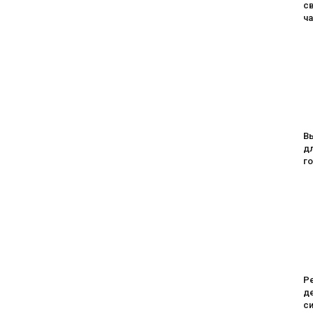
с
ч
В
дл
го
Ре
де
си