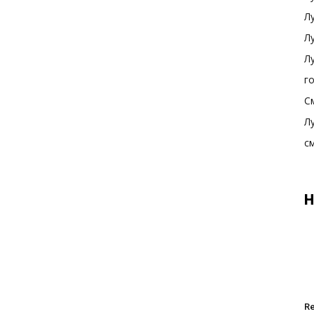
Л
Л
Л
г
С
Л
с
Н
R