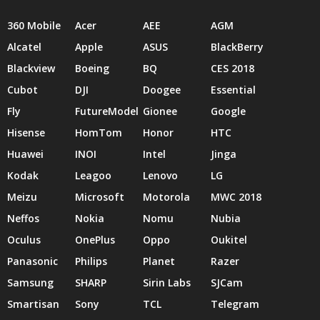
360 Mobile
Acer
AEE
AGM
Alcatel
Apple
ASUS
BlackBerry
Blackview
Boeing
BQ
CES 2018
Cubot
DJI
Doogee
Essential
Fly
FutureModel
Gionee
Google
Hisense
HomTom
Honor
HTC
Huawei
INOI
Intel
Jinga
Kodak
Leagoo
Lenovo
LG
Meizu
Microsoft
Motorola
MWC 2018
Neffos
Nokia
Nomu
Nubia
Oculus
OnePlus
Oppo
Oukitel
Panasonic
Philips
Planet
Razer
Samsung
SHARP
Sirin Labs
SJCam
Smartisan
Sony
TCL
Telegram