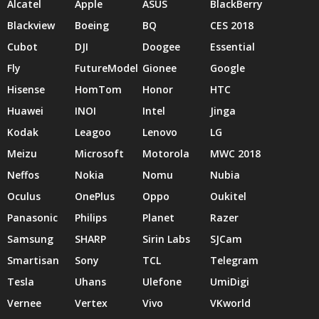
Alcatel
Apple
ASUS
BlackBerry
Blackview
Boeing
BQ
CES 2018
Cubot
DJI
Doogee
Essential
Fly
FutureModel
Gionee
Google
Hisense
HomTom
Honor
HTC
Huawei
INOI
Intel
Jinga
Kodak
Leagoo
Lenovo
LG
Meizu
Microsoft
Motorola
MWC 2018
Neffos
Nokia
Nomu
Nubia
Oculus
OnePlus
Oppo
Oukitel
Panasonic
Philips
Planet
Razer
Samsung
SHARP
Sirin Labs
SJCam
Smartisan
Sony
TCL
Telegram
Tesla
Uhans
Ulefone
UmiDigi
Vernee
Vertex
Vivo
VKworld