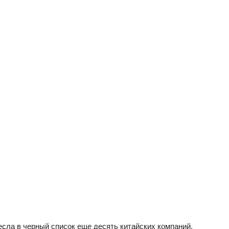
гаджетов
2020
года
ла в черный список еще десять китайских компаний.