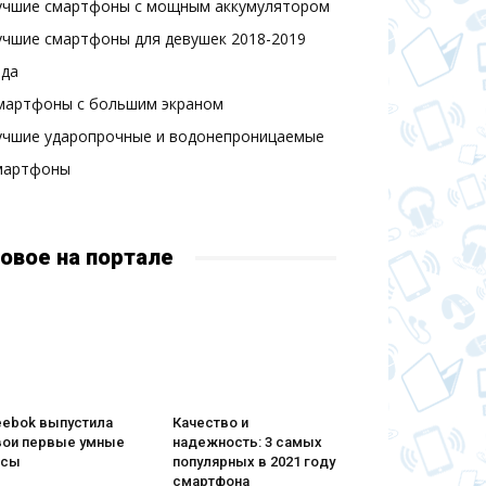
учшие смартфоны с мощным аккумулятором
учшие смартфоны для девушек 2018-2019
ода
мартфоны с большим экраном
учшие ударопрочные и водонепроницаемые
мартфоны
овое на портале
eebok выпустила
Качество и
вои первые умные
надежность: 3 самых
асы
популярных в 2021 году
смартфона