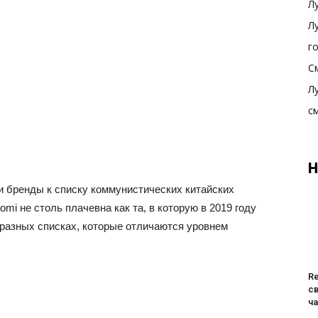
Л
Л
г
С
Л
с
Н
 бренды к списку коммунистических китайских
omi не столь плачевна как та, в которую в 2019 году
 разных списках, которые отличаются уровнем
R
с
ч