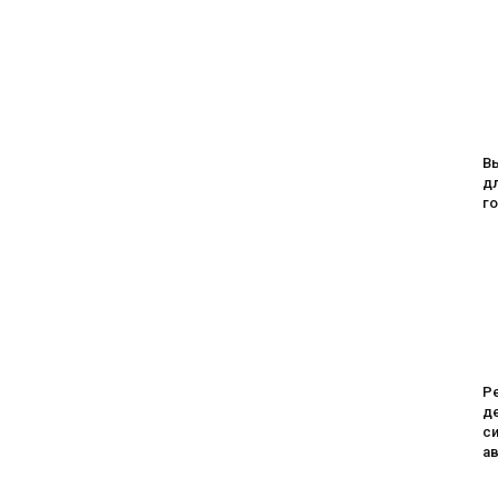
В
дл
го
Ре
де
си
а