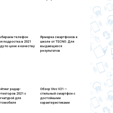
ыбираем телефон
Ярмарка смартфонов к
я подростка в 2021
школе от TECNO: Для
ду по цене и качеству
выдающихся
результатов
йтинг радар-
Обзор Vivo V21 —
текторов 2021 с
стильный смартфон с
гнатурой для
достойными
втомобиля
характеристиками