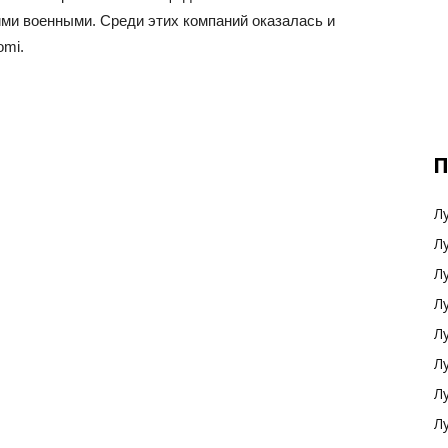
ими военными. Среди этих компаний оказалась и
omi.
П
Л
Л
Л
Л
Л
Л
Л
Л