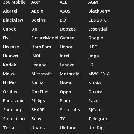
360 Mobile
Acer
AEE
AGM
Alcatel
Apple
ASUS
BlackBerry
Blackview
Boeing
BQ
CES 2018
Cubot
DJI
Doogee
Essential
Fly
FutureModel
Gionee
Google
Hisense
HomTom
Honor
HTC
Huawei
INOI
Intel
Jinga
Kodak
Leagoo
Lenovo
LG
Meizu
Microsoft
Motorola
MWC 2018
Neffos
Nokia
Nomu
Nubia
Oculus
OnePlus
Oppo
Oukitel
Panasonic
Philips
Planet
Razer
Samsung
SHARP
Sirin Labs
SJCam
Smartisan
Sony
TCL
Telegram
Tesla
Uhans
Ulefone
UmiDigi