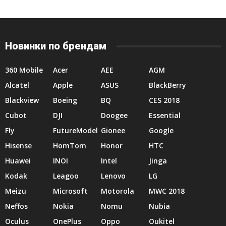
Новинки по брендам
360 Mobile
Acer
AEE
AGM
Alcatel
Apple
ASUS
BlackBerry
Blackview
Boeing
BQ
CES 2018
Cubot
DJI
Doogee
Essential
Fly
FutureModel
Gionee
Google
Hisense
HomTom
Honor
HTC
Huawei
INOI
Intel
Jinga
Kodak
Leagoo
Lenovo
LG
Meizu
Microsoft
Motorola
MWC 2018
Neffos
Nokia
Nomu
Nubia
Oculus
OnePlus
Oppo
Oukitel