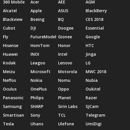
360 Mobile
Acer
AEE
AGM
Alcatel
Apple
ASUS
BlackBerry
Blackview
Boeing
BQ
CES 2018
Cubot
DJI
Doogee
Essential
Fly
FutureModel
Gionee
Google
Hisense
HomTom
Honor
HTC
Huawei
INOI
Intel
Jinga
Kodak
Leagoo
Lenovo
LG
Meizu
Microsoft
Motorola
MWC 2018
Neffos
Nokia
Nomu
Nubia
Oculus
OnePlus
Oppo
Oukitel
Panasonic
Philips
Planet
Razer
Samsung
SHARP
Sirin Labs
SJCam
Smartisan
Sony
TCL
Telegram
Tesla
Uhans
Ulefone
UmiDigi