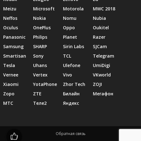
Meizu
Microsoft
Motorola
MWC 2018
Neffos
Nokia
Nomu
Nubia
Oculus
OnePlus
Oppo
Oukitel
Panasonic
Philips
Planet
Razer
Samsung
SHARP
Sirin Labs
SJCam
Smartisan
Sony
TCL
Telegram
Tesla
Uhans
Ulefone
UmiDigi
Vernee
Vertex
Vivo
VKworld
Xiaomi
YotaPhone
Zhor Tech
ZOJI
Zopo
ZTE
Билайн
Мегафон
МТС
Теле2
Яндекс
Обратная связь