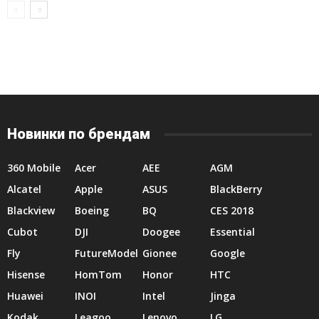
Новинки по брендам
360 Mobile
Acer
AEE
AGM
Alcatel
Apple
ASUS
BlackBerry
Blackview
Boeing
BQ
CES 2018
Cubot
DJI
Doogee
Essential
Fly
FutureModel
Gionee
Google
Hisense
HomTom
Honor
HTC
Huawei
INOI
Intel
Jinga
Kodak
Leagoo
Lenovo
LG