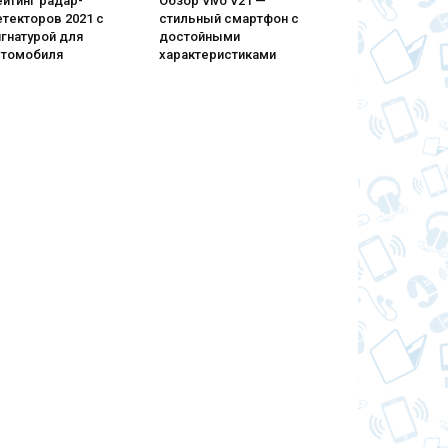
йтинг радар-
Обзор Vivo V21 —
текторов 2021 с
стильный смартфон с
гнатурой для
достойными
втомобиля
характеристиками