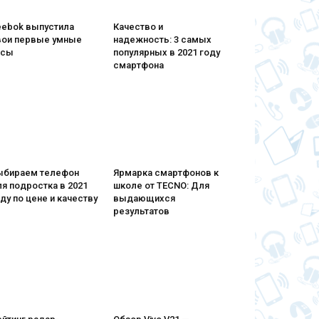
eebok выпустила
Качество и
вои первые умные
надежность: 3 самых
асы
популярных в 2021 году
смартфона
ыбираем телефон
Ярмарка смартфонов к
я подростка в 2021
школе от TECNO: Для
ду по цене и качеству
выдающихся
результатов