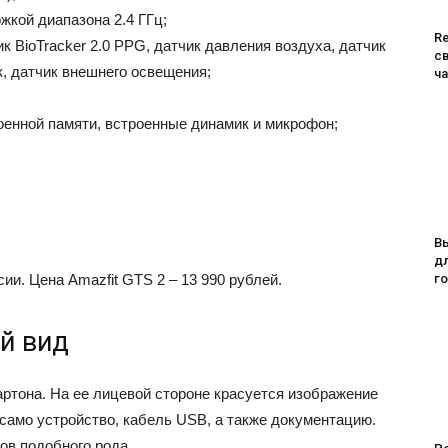
ржкой диапазона 2.4 ГГц;
R
к BioTracker 2.0 PPG, датчик давления воздуха, датчик
с
к, датчик внешнего освещения;
ч
оенной памяти, встроенные динамик и микрофон;
В
дл
ии. Цена Amazfit GTS 2 – 13 990 рублей.
го
й вид
артона. На ее лицевой стороне красуется изображение
само устройство, кабель USB, а также документацию.
тов подобного рода.