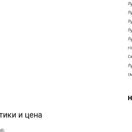
Л
Л
Л
Л
Л
г
С
Л
с
Н
тики и цена
i);