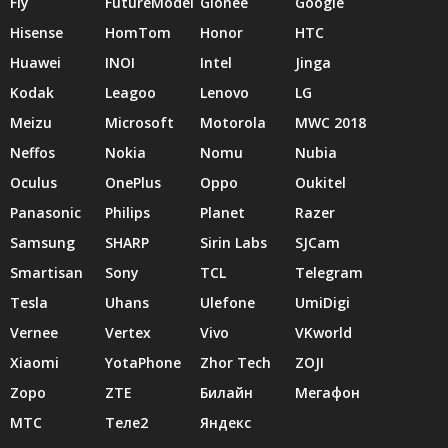
Fly
FutureModel
Gionee
Google
Hisense
HomTom
Honor
HTC
Huawei
INOI
Intel
Jinga
Kodak
Leagoo
Lenovo
LG
Meizu
Microsoft
Motorola
MWC 2018
Neffos
Nokia
Nomu
Nubia
Oculus
OnePlus
Oppo
Oukitel
Panasonic
Philips
Planet
Razer
Samsung
SHARP
Sirin Labs
SJCam
Smartisan
Sony
TCL
Telegram
Tesla
Uhans
Ulefone
UmiDigi
Vernee
Vertex
Vivo
VKworld
Xiaomi
YotaPhone
Zhor Tech
ZOJI
Zopo
ZTE
Билайн
Мегафон
МТС
Теле2
Яндекс