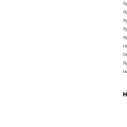
Л
Л
Л
Л
Л
г
С
Л
с
Н