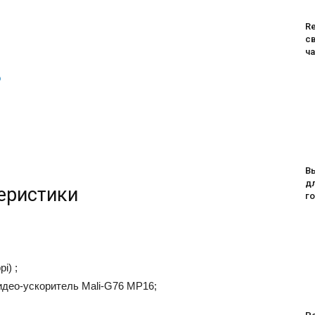
R
с
ч
о
В
дл
еристики
го
i) ;
 видео-ускоритель Mali-G76 MP16;