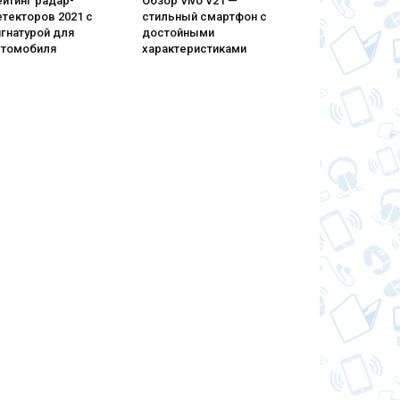
йтинг радар-
Обзор Vivo V21 —
текторов 2021 с
стильный смартфон с
гнатурой для
достойными
втомобиля
характеристиками