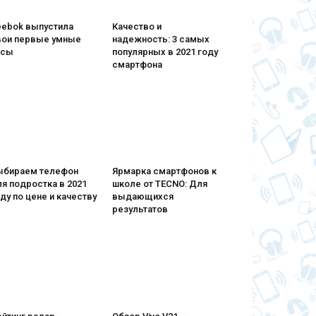
eebok выпустила
Качество и
вои первые умные
надежность: 3 самых
асы
популярных в 2021 году
смартфона
ыбираем телефон
Ярмарка смартфонов к
я подростка в 2021
школе от TECNO: Для
ду по цене и качеству
выдающихся
результатов