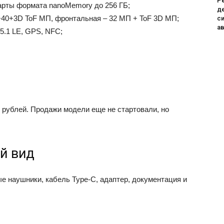
Ре
карты формата nanoMemory до 256 ГБ;
де
+40+3D ToF МП, фронтальная – 32 МП + ToF 3D МП;
си
а
h 5.1 LE, GPS, NFC;
0 рублей. Продажи модели еще не стартовали, но
й вид
е наушники, кабель Type-C, адаптер, документация и