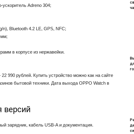
с
о-ускоритель Adreno 304;
ч
g/n), Bluetooth 4.2 LE, GPS, NFC;
 мм;
грамм в корпусе из нержавейки.
В
дл
го
2 990 рублей. Купить устройство можно как на сайте
газинов бытовой техники. Дата выхода OPPO Watch в
я версий
Ре
ный зарядник, кабель USB-A и документация.
де
си