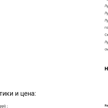
Л
Л
Л
г
С
Л
с
Н
тики и цена:
R
pi) ;