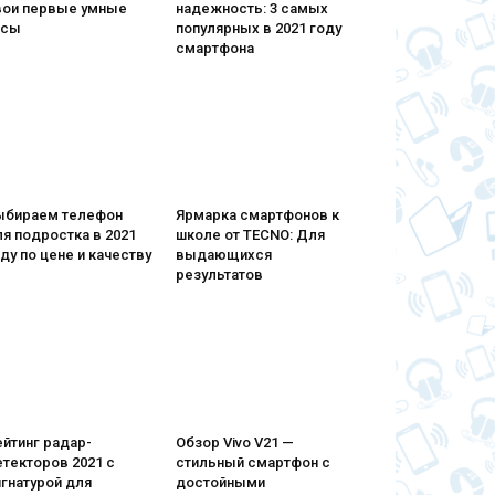
вои первые умные
надежность: 3 самых
асы
популярных в 2021 году
смартфона
ыбираем телефон
Ярмарка смартфонов к
я подростка в 2021
школе от TECNO: Для
ду по цене и качеству
выдающихся
результатов
йтинг радар-
Обзор Vivo V21 —
текторов 2021 с
стильный смартфон с
гнатурой для
достойными