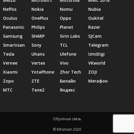
Meizu
Microsoft
Motorola
MWC 2018
Neffos
Nokia
Nomu
Nubia
Oculus
OnePlus
Oppo
Oukitel
Panasonic
Philips
Planet
Razer
Samsung
SHARP
Sirin Labs
SJCam
Smartisan
Sony
TCL
Telegram
Tesla
Uhans
Ulefone
UmiDigi
Vernee
Vertex
Vivo
VKworld
Xiaomi
YotaPhone
Zhor Tech
ZOJI
Zopo
ZTE
Билайн
Мегафон
МТС
Теле2
Яндекс
Обратная связь
© MXsmart 2020