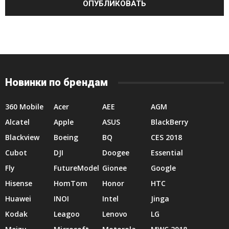
Новинки по брендам
360 Mobile
Acer
AEE
AGM
Alcatel
Apple
ASUS
BlackBerry
Blackview
Boeing
BQ
CES 2018
Cubot
DJI
Doogee
Essential
Fly
FutureModel
Gionee
Google
Hisense
HomTom
Honor
HTC
Huawei
INOI
Intel
Jinga
Kodak
Leagoo
Lenovo
LG