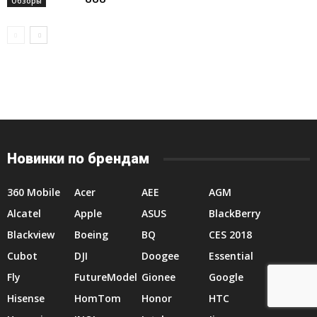
Обзоры
Новинки по брендам
360 Mobile
Acer
AEE
AGM
Alcatel
Apple
ASUS
BlackBerry
Blackview
Boeing
BQ
CES 2018
Cubot
DJI
Doogee
Essential
Fly
FutureModel
Gionee
Google
Hisense
HomTom
Honor
HTC