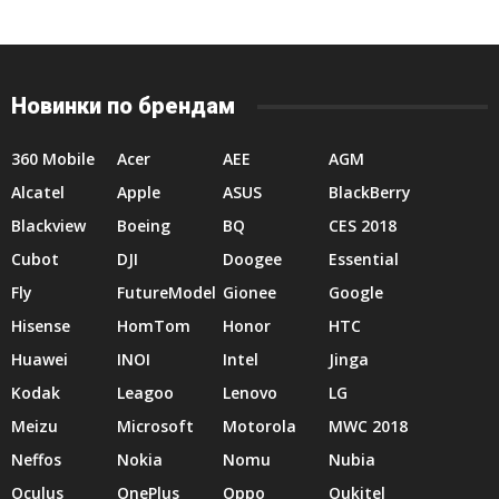
Новинки по брендам
360 Mobile
Acer
AEE
AGM
Alcatel
Apple
ASUS
BlackBerry
Blackview
Boeing
BQ
CES 2018
Cubot
DJI
Doogee
Essential
Fly
FutureModel
Gionee
Google
Hisense
HomTom
Honor
HTC
Huawei
INOI
Intel
Jinga
Kodak
Leagoo
Lenovo
LG
Meizu
Microsoft
Motorola
MWC 2018
Neffos
Nokia
Nomu
Nubia
Oculus
OnePlus
Oppo
Oukitel