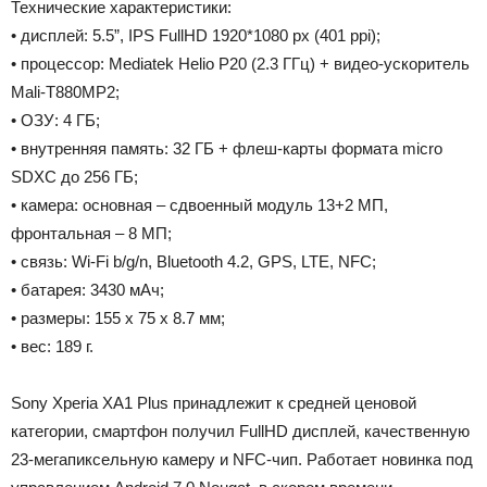
Технические характеристики:
• дисплей: 5.5”, IPS FullHD 1920*1080 px (401 ppi);
• процессор: Mediatek Helio P20 (2.3 ГГц) + видео-ускоритель
Mali-T880MP2;
• ОЗУ: 4 ГБ;
• внутренняя память: 32 ГБ + флеш-карты формата micro
SDXC до 256 ГБ;
• камера: основная – сдвоенный модуль 13+2 МП,
фронтальная – 8 МП;
• связь: Wi-Fi b/g/n, Bluetooth 4.2, GPS, LTE, NFC;
• батарея: 3430 мАч;
• размеры: 155 x 75 x 8.7 мм;
• вес: 189 г.
Sony Xperia XA1 Plus принадлежит к средней ценовой
категории, смартфон получил FullHD дисплей, качественную
23-мегапиксельную камеру и NFC-чип. Работает новинка под