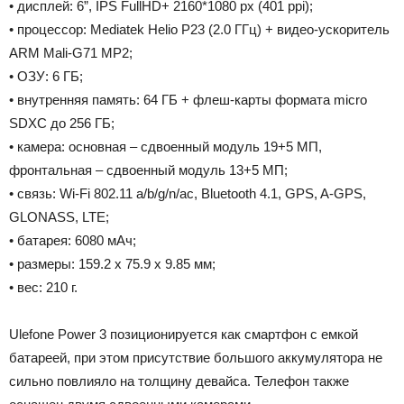
• дисплей: 6”, IPS FullHD+ 2160*1080 px (401 ppi);
• процессор: Mediatek Helio P23 (2.0 ГГц) + видео-ускоритель
ARM Mali-G71 MP2;
• ОЗУ: 6 ГБ;
• внутренняя память: 64 ГБ + флеш-карты формата micro
SDXC до 256 ГБ;
• камера: основная – сдвоенный модуль 19+5 МП,
фронтальная – сдвоенный модуль 13+5 МП;
• связь: Wi-Fi 802.11 a/b/g/n/ac, Bluetooth 4.1, GPS, A-GPS,
GLONASS, LTE;
• батарея: 6080 мАч;
• размеры: 159.2 x 75.9 x 9.85 мм;
• вес: 210 г.
Ulefone Power 3 позиционируется как смартфон с емкой
батареей, при этом присутствие большого аккумулятора не
сильно повлияло на толщину девайса. Телефон также