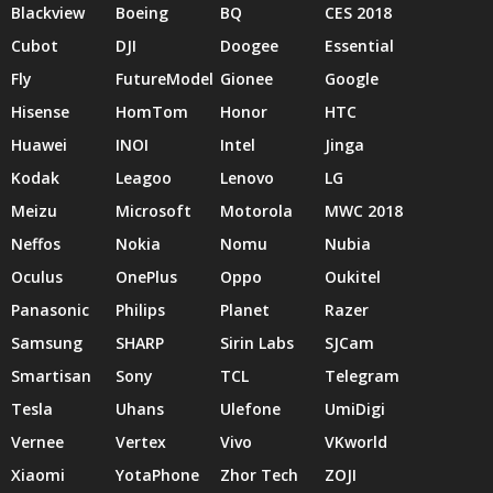
Blackview
Boeing
BQ
CES 2018
Cubot
DJI
Doogee
Essential
Fly
FutureModel
Gionee
Google
Hisense
HomTom
Honor
HTC
Huawei
INOI
Intel
Jinga
Kodak
Leagoo
Lenovo
LG
Meizu
Microsoft
Motorola
MWC 2018
Neffos
Nokia
Nomu
Nubia
Oculus
OnePlus
Oppo
Oukitel
Panasonic
Philips
Planet
Razer
Samsung
SHARP
Sirin Labs
SJCam
Smartisan
Sony
TCL
Telegram
Tesla
Uhans
Ulefone
UmiDigi
Vernee
Vertex
Vivo
VKworld
Xiaomi
YotaPhone
Zhor Tech
ZOJI