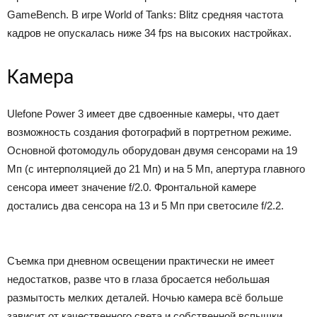
GameBench. В игре World of Tanks: Blitz средняя частота
кадров не опускалась ниже 34 fps на высоких настройках.
Камера
Ulefone Power 3 имеет две сдвоенные камеры, что дает
возможность создания фотографий в портретном режиме.
Основной фотомодуль оборудован двумя сенсорами на 19
Мп (с интерполяцией до 21 Мп) и на 5 Мп, апертура главного
сенсора имеет значение f/2.0. Фронтальной камере
достались два сенсора на 13 и 5 Мп при светосиле f/2.2.
Съемка при дневном освещении практически не имеет
недостатков, разве что в глаза бросается небольшая
размытость мелких деталей. Ночью камера всё больше
зависит от качественного света и собственной вспышки.