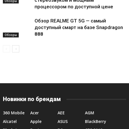
стереозвуком и мощным
Обзоры
процессором по доступной цене
Обзор REALME GT 5G — самый
доступный смарт на базе Snapdragon
888
Обзоры
Новинки по брендам
360 Mobile
Acer
AEE
AGM
Alcatel
Apple
ASUS
BlackBerry