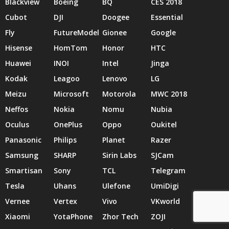
Blackview
Boeing
BQ
CES 2018
Cubot
DJI
Doogee
Essential
Fly
FutureModel
Gionee
Google
Hisense
HomTom
Honor
HTC
Huawei
INOI
Intel
Jinga
Kodak
Leagoo
Lenovo
LG
Meizu
Microsoft
Motorola
MWC 2018
Neffos
Nokia
Nomu
Nubia
Oculus
OnePlus
Oppo
Oukitel
Panasonic
Philips
Planet
Razer
Samsung
SHARP
Sirin Labs
SJCam
Smartisan
Sony
TCL
Telegram
Tesla
Uhans
Ulefone
UmiDigi
Vernee
Vertex
Vivo
VKworld
Xiaomi
YotaPhone
Zhor Tech
ZOJI