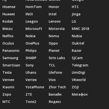
Hisense
HomTom
Honor
HTC
Huawei
INOI
Intel
Jinga
Kodak
Leagoo
Lenovo
LG
Meizu
Microsoft
Motorola
MWC 2018
Neffos
Nokia
Nomu
Nubia
Oculus
OnePlus
Oppo
Oukitel
Panasonic
Philips
Planet
Razer
Samsung
SHARP
Sirin Labs
SJCam
Smartisan
Sony
TCL
Telegram
Tesla
Uhans
Ulefone
UmiDigi
Vernee
Vertex
Vivo
VKworld
Xiaomi
YotaPhone
Zhor Tech
ZOJI
Zopo
ZTE
Билайн
Мегафон
МТС
Теле2
Яндекс