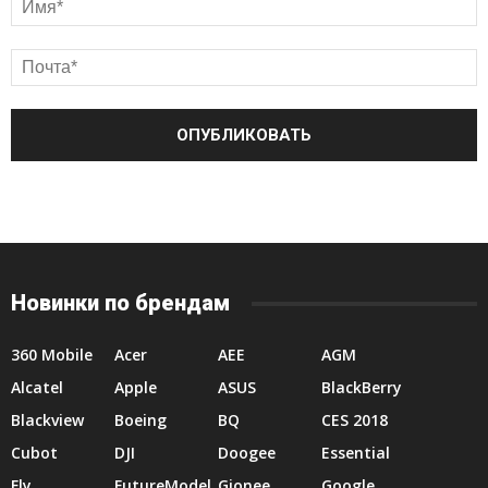
Новинки по брендам
360 Mobile
Acer
AEE
AGM
Alcatel
Apple
ASUS
BlackBerry
Blackview
Boeing
BQ
CES 2018
Cubot
DJI
Doogee
Essential
Fly
FutureModel
Gionee
Google