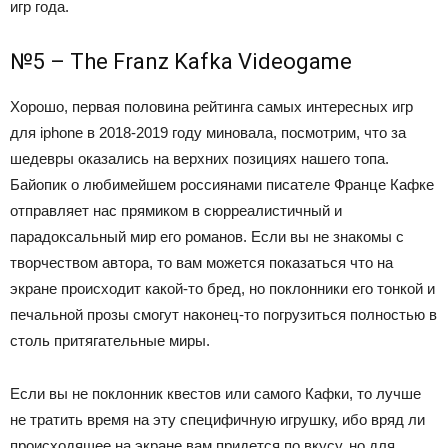
игр года.
№5 – The Franz Kafka Videogame
Хорошо, первая половина рейтинга самых интересных игр
для iphone в 2018-2019 году миновала, посмотрим, что за
шедевры оказались на верхних позициях нашего топа.
Байопик о любимейшем россиянами писателе Франце Кафке
отправляет нас прямиком в сюрреалистичный и
парадоксальный мир его романов. Если вы не знакомы с
творчеством автора, то вам можется показаться что на
экране происходит какой-то бред, но поклонники его тонкой и
печальной прозы смогут наконец-то погрузиться полностью в
столь притягательные миры.
Если вы не поклонник квестов или самого Кафки, то лучше
не тратить время на эту специфичную игрушку, ибо вряд ли
происходящее на экране вам придется по вкусу, но для