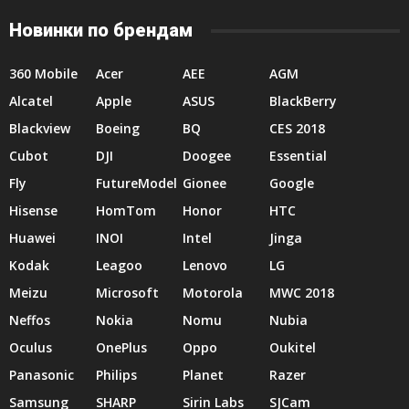
Новинки по брендам
360 Mobile
Acer
AEE
AGM
Alcatel
Apple
ASUS
BlackBerry
Blackview
Boeing
BQ
CES 2018
Cubot
DJI
Doogee
Essential
Fly
FutureModel
Gionee
Google
Hisense
HomTom
Honor
HTC
Huawei
INOI
Intel
Jinga
Kodak
Leagoo
Lenovo
LG
Meizu
Microsoft
Motorola
MWC 2018
Neffos
Nokia
Nomu
Nubia
Oculus
OnePlus
Oppo
Oukitel
Panasonic
Philips
Planet
Razer
Samsung
SHARP
Sirin Labs
SJCam