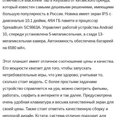
отмечается Blackview Tab 8 Keyboard от китайского бренда,
который известен самыми дешевыми решениями, имеющими
большую популярность в России. Новика имеет экран IPS с
диагональю 10.1 дюйма, 4/64 ГБ памяти и процессор
Spreadtrum SC9863A. Управляет работой устройства Android
10, спереди установлена 5-мегапиксельная, а сзади 13-
мегапиксельная камера. Автономность обеспечена батареей
на 6580 мАч.
Этот планшет имеет отличное соотношение цены и качества.
Его мощности хватает для того, чтобы запускать
нетребовательные игры, что уже здорово, учитывая то,
сколько стоит модель. С более простыми задачами
устройство справляется на ура, можно смотреть фильмы,
работать, серфить в интернете и так далее. Предусмотрена
очень удобная клавиатура и весьма качественный экран для
своей цены. Также стоит отметить качественную сборку и
неплохой дизайн. Кстати, система отлично подходит для