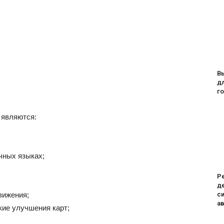
В
дл
го
 являются:
чных языках;
Ре
де
си
вижения;
а
ие улучшения карт;