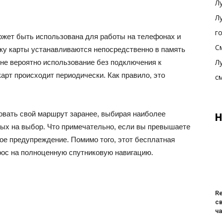
Л
Л
г
ожет быть использована для работы на телефонах и
С
ку карты устанавливаются непосредственно в память
Л
олне вероятно использование без подключения к
карт происходит периодически. Как правило, это
с
овать свой маршрут заранее, выбирая наиболее
Н
ых на выбор. Что примечательно, если вы превышаете
вое предупреждение. Помимо того, этот бесплатная
рос на полноценную спутниковую навигацию.
R
с
ч