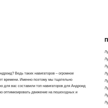
П
Л
Л
Л
Л
ндроид? Ведь таких навигаторов – огромное
нет времени. Именно поэтому мы тщательно
Л
о для вас составили топ навигаторов для Андроид
Л
нно оптимизировать движение на пешеходных и
Л
Л