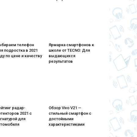
ыбираем телефон
Ярмарка смартфонов к
я подростка в 2021
школе от TECNO: Для
ду по цене и качеству
выдающихся
результатов
йтинг радар-
Обзор Vivo V21 —
текторов 2021 с
стильный смартфон с
гнатурой для
достойными
втомобиля
характеристиками