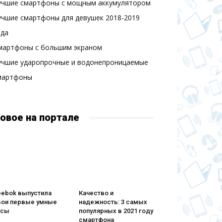
учшие смартфоны с мощным аккумулятором
учшие смартфоны для девушек 2018-2019
ода
мартфоны с большим экраном
учшие ударопрочные и водонепроницаемые
мартфоны
овое на портале
eebok выпустила
Качество и
вои первые умные
надежность: 3 самых
асы
популярных в 2021 году
смартфона