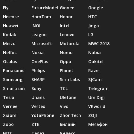
Fly
FutureModel
Gionee
Google
Hisense
HomTom
Honor
HTC
Huawei
INOI
Intel
Jinga
Kodak
Leagoo
Lenovo
LG
Meizu
Microsoft
Motorola
MWC 2018
Neffos
Nokia
Nomu
Nubia
Oculus
OnePlus
Oppo
Oukitel
Panasonic
Philips
Planet
Razer
Samsung
SHARP
Sirin Labs
SJCam
Smartisan
Sony
TCL
Telegram
Tesla
Uhans
Ulefone
UmiDigi
Vernee
Vertex
Vivo
VKworld
Xiaomi
YotaPhone
Zhor Tech
ZOJI
Zopo
ZTE
Билайн
Мегафон
МТС
Теле2
Яндекс