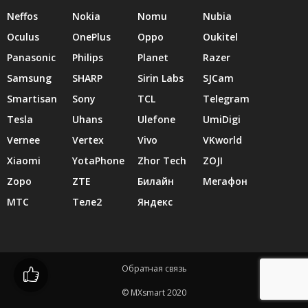
Neffos
Nokia
Nomu
Nubia
Oculus
OnePlus
Oppo
Oukitel
Panasonic
Philips
Planet
Razer
Samsung
SHARP
Sirin Labs
SJCam
Smartisan
Sony
TCL
Telegram
Tesla
Uhans
Ulefone
UmiDigi
Vernee
Vertex
Vivo
VKworld
Xiaomi
YotaPhone
Zhor Tech
ZOJI
Zopo
ZTE
Билайн
Мегафон
МТС
Теле2
Яндекс
Обратная связь
© MXsmart 2020