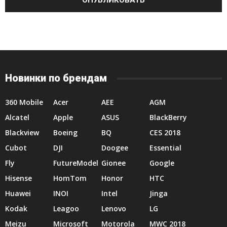
Новинки по брендам
360 Mobile
Acer
AEE
AGM
Alcatel
Apple
ASUS
BlackBerry
Blackview
Boeing
BQ
CES 2018
Cubot
DJI
Doogee
Essential
Fly
FutureModel
Gionee
Google
Hisense
HomTom
Honor
HTC
Huawei
INOI
Intel
Jinga
Kodak
Leagoo
Lenovo
LG
Meizu
Microsoft
Motorola
MWC 2018