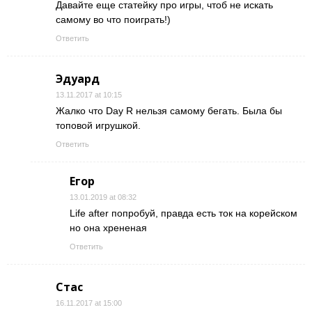
Давайте еще статейку про игры, чтоб не искать
самому во что поиграть!)
Ответить
Эдуард
13.11.2017 at 10:15
Жалко что Day R нельзя самому бегать. Была бы
топовой игрушкой.
Ответить
Егор
13.01.2019 at 08:32
Life after попробуй, правда есть ток на корейском
но она хрененая
Ответить
Стас
16.11.2017 at 15:00