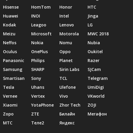
Hisense
HomTom
Honor
HTC
Huawei
INOI
Intel
Jinga
Kodak
Leagoo
Lenovo
LG
Meizu
Microsoft
Motorola
MWC 2018
Neffos
Nokia
Nomu
Nubia
Oculus
OnePlus
Oppo
Oukitel
Panasonic
Philips
Planet
Razer
Samsung
SHARP
Sirin Labs
SJCam
Smartisan
Sony
TCL
Telegram
Tesla
Uhans
Ulefone
UmiDigi
Vernee
Vertex
Vivo
VKworld
Xiaomi
YotaPhone
Zhor Tech
ZOJI
Zopo
ZTE
Билайн
Мегафон
МТС
Теле2
Яндекс