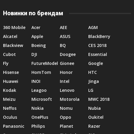
Новинки по брендам
360 Mobile
Acer
AEE
AGM
Alcatel
Apple
ASUS
BlackBerry
Blackview
Boeing
BQ
CES 2018
Cubot
DJI
Doogee
Essential
Fly
FutureModel
Gionee
Google
Hisense
HomTom
Honor
HTC
Huawei
INOI
Intel
Jinga
Kodak
Leagoo
Lenovo
LG
Meizu
Microsoft
Motorola
MWC 2018
Neffos
Nokia
Nomu
Nubia
Oculus
OnePlus
Oppo
Oukitel
Panasonic
Philips
Planet
Razer