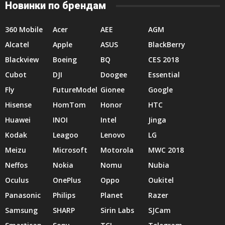
Новинки по брендам
360 Mobile
Acer
AEE
AGM
Alcatel
Apple
ASUS
BlackBerry
Blackview
Boeing
BQ
CES 2018
Cubot
DJI
Doogee
Essential
Fly
FutureModel
Gionee
Google
Hisense
HomTom
Honor
HTC
Huawei
INOI
Intel
Jinga
Kodak
Leagoo
Lenovo
LG
Meizu
Microsoft
Motorola
MWC 2018
Neffos
Nokia
Nomu
Nubia
Oculus
OnePlus
Oppo
Oukitel
Panasonic
Philips
Planet
Razer
Samsung
SHARP
Sirin Labs
SJCam