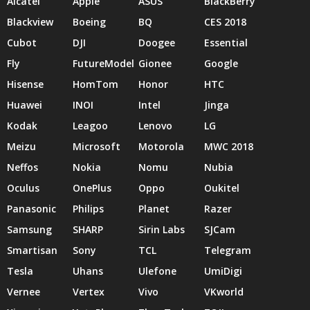
Alcatel
Apple
ASUS
BlackBerry
Blackview
Boeing
BQ
CES 2018
Cubot
DJI
Doogee
Essential
Fly
FutureModel
Gionee
Google
Hisense
HomTom
Honor
HTC
Huawei
INOI
Intel
Jinga
Kodak
Leagoo
Lenovo
LG
Meizu
Microsoft
Motorola
MWC 2018
Neffos
Nokia
Nomu
Nubia
Oculus
OnePlus
Oppo
Oukitel
Panasonic
Philips
Planet
Razer
Samsung
SHARP
Sirin Labs
SJCam
Smartisan
Sony
TCL
Telegram
Tesla
Uhans
Ulefone
UmiDigi
Vernee
Vertex
Vivo
VKworld